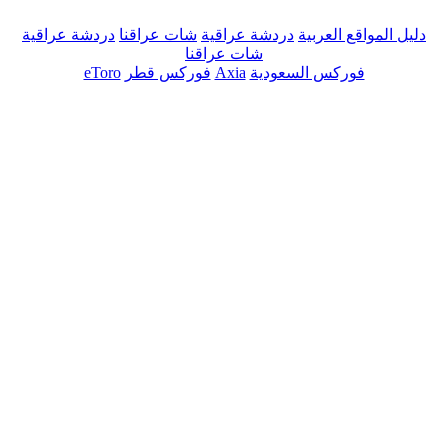
دليل المواقع العربية
دردشة عراقية
شات عراقنا
دردشة عراقية
شات عراقنا
فوركس السعودية
Axia
فوركس قطر
eToro