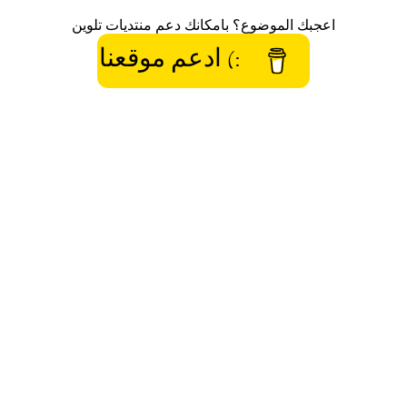
اعجبك الموضوع؟ بامكانك دعم منتديات تلوين
:) ادعم موقعنا