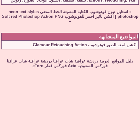
skin
,
retouching
,
actions
,
لتنقية
,
لتصفية
,
اكشن
,
الوجه
,
الصورة
,
رتوش
«
استايل نيون فوتوشوب الكتابة المضيئة الخط المضي neon text styles
photoshop
|
اكشن تاثير احمر للفوتوشوب Soft red Photoshop Action PNG
»
المواضيع المتشابهه
اكشن لمعه للصور فوتوشوب Glamour Retouching Action
دليل المواقع العربية
دردشة عراقية
شات عراقنا
دردشة عراقية
شات عراقنا
فوركس السعودية
Axia
فوركس قطر
eToro