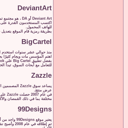
DeviantArt
Deviant Art أو DA ، هو مجتمع تم إطلاقه عبر الإنترنت في عام 2000. إنه يربط الأشخاص الذين يقومون بتعديل تطبيقات الكمبيوتر لتناسب احتياجات العملاء.
للهاتف المحمول.
بطريقة رمزية قام الموقع بتعديل 
BigCartel
منذ حوالي عشر سنوات استخدم المبدعون موقع Big Cartel لإنشاء متاجر فريدة من نوعها
اهتم المؤسس مات ويجام كثيرًا بج
بفضل تطبيق Big Cartel على Facebook يمكن للمستخدم بيع المنتجات من صفحته على Facebook. أكبر ميزة في هذا الموقع هي أنه يمكن لأي شخص فتح متجر دون إنفاق قرش واحد.
للتعامل مع أبحاث السوق، تبدأ الخطط من 29.99 دولارًا في الشهر. إنها منصة ممتازة للأفراد الذين يتطلعون إلى بيع بعض المنتجات دون الت
Zazzle
يساعد سوق zle
عرض منتج.
مختلفة بما في ذلك القمصان والأك
99Designs
يعتبر موقع 99Designs واحد من أكبر أسواق تصميم الجرافيك على الإنترنت. فهو يربط العملاء الذين يحتاجون إلى خدمات متخصصة مع المصممين المتحمسين المستعدين لعرض إبداعاتهم.