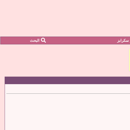
سكرابز
البحث