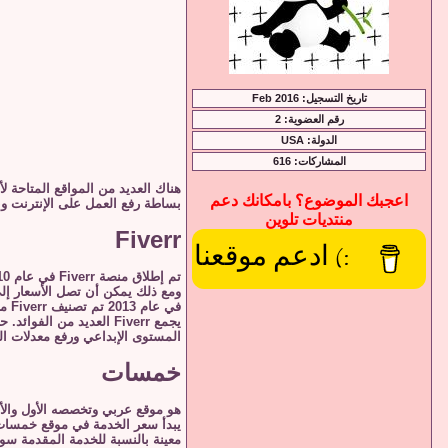
تاريخ التسجيل: Feb 2016
رقم العضوية: 2
الدولة: USA
المشاركات: 616
هناك العديد من المواقع المتاحة 
اعجبك الموضوع؟ بامكانك دعم
بساطة رفع العمل على الإنترنت وب
منتديات تلوين
Fiverr
:) ادعم موقعنا
ومع ذلك يمكن أن تصل الأسعار إلى
في عام 2013 تم تصنيف Fiverr من بين أكثر 100 موقع إلكتروني أمريكي شعبي. في الوقت الحالي من الممكن الاستمتاع بالراحة الإضافية للعمل من خلال تطبيق الهاتف المحمول.
يجمع Fiverr العديد من
المستوى الإبداعي ورفع معدلات ال
خمسات
هو موقع عربي وتخصصه الأول والأخ
معينة بالنسبة للخدمة المقدمة سوا