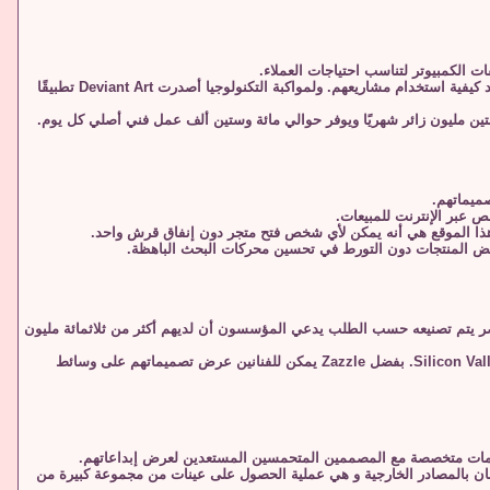
اكتسب المستخدمون القدرة على إرسال التصميمات بموجب تراخيص المشاع الإبداعي ، والتي أعطتهم الحقوق لتحديد كيفية استخدام مشاريعهم. ولمواكبة التكنولوجيا أصدرت Deviant Art تطبيقًا
تين مليون زائر شهريًا ويوفر حوالي مائة وستين ألف عمل فني أصلي كل يوم.
 عبر الإنترنت للمبيعات.
 كل عنصر يتم تصنيعه حسب الطلب يدعي المؤسسون أن لديهم أكثر من ثلاثمائة مليون
في عام 2007 حصلت Zazzle على جائزة أفضل نموذج أعمال. بعد ثلاث سنوات تم تسميتها واحدة من أهم شركات Silicon Valley. بفضل Zazzle يمكن للفنانين عرض تصميماتهم على وسائط
أصبح نشاطًا تجاريًا يضم ما يقرب من مليون فنان. تعتمد فكرة موقع 99Designs على الاستعان بالمصادر الخارجية و هي عملية الحصول على عينات من مجموعة كبيرة من