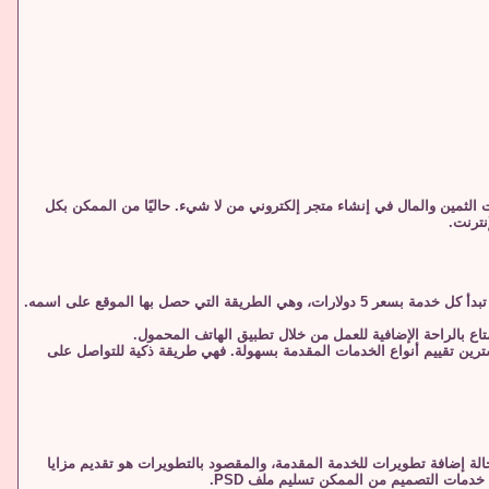
 الثمين والمال في إنشاء متجر إلكتروني من لا شيء. حاليًا من الممكن بكل
نترنت.
تم إطلاق منصة Fiverr في عام 2010 لتسهيل شراء وبيع المشاريع الصغيرة عبر الإنترنت من قبل العاملين المستقلين. تبدأ كل خدمة بسعر 5 دولارات، وهي الطريقة التي حصل بها الموقع على اسمه.
ن للمشترين تقييم أنواع الخدمات المقدمة بسهولة. فهي طريقة ذكية للتواصل على
ن 5 دولار فقط وفي بعض الأحيان قد يصل سعر الخدمة إلى 200 دولار وذلك في حالة إضافة تطويرات للخدمة المقدمة، والمقصود بالتطويرات هو تقديم مزايا
 خدمات التصميم من الممكن تسليم ملف PSD.