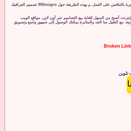
يمكن للمستهلكين عقد مسابقات للعثور على الشعار المثالي أو تصميم لموقع. وهذا يسمح للفنانين المبتدئين وذوي الخبرة بالتنافس على العمل. و بهذه الطريقة حول 99Designs تصميم الجرافيك
رنت أصبح من السهل للغاية بيع التصاميم عبر أون لاين. مواقع الويب
رونية. مع القليل منا الجد والمثابرة يمكنك الوصول إلى جمهور واسع وتسويق
 تلوين
ا