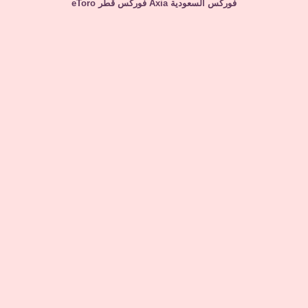
فوركس السعودية
Axia
فوركس قطر
eToro