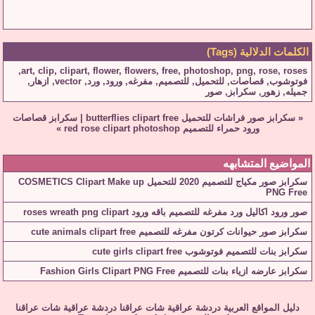
الكلمات الدلالية (Tags)
,
art
,
clip
,
clipart
,
flower
,
flowers
,
free
,
photoshop
,
png
,
rose
,
roses
فوتوشوب
,
قصاصات
,
للتحميل
,
للتصميم
,
مفرغه
,
ورود
,
ورد
,
vector
,
ازهار
,
جميله
,
زهور
,
سكرابز
,
صور
«
سكرابز صور فراشات للتحميل butterflies clipart free
|
سكرابز قصاصات
ورود حمراء للتصميم red rose clipart photoshop
»
المواضيع المتشابهه
سكرابز صور مكياج للتصميم 2020 للتحميل COSMETICS Clipart Make up
PNG Free
صور ورود اكاليل ورد مفرغه للتصميم باقه ورود roses wreath png clipart
سكرابز صور حيوانات كرتون مفرغه للتصميم cute animals clipart free
سكرابز بنات للتصميم فوتوشوب cute girls clipart free
سكرابز عارضه ازياء بنات للتصميم Fashion Girls Clipart PNG Free
دليل المواقع العربية
دردشة عراقية
شات عراقنا
دردشة عراقية
شات عراقنا