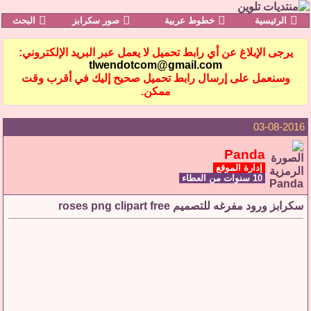
الرئيسية
خطوط عربية
صور سكرابز
البحث
يرجى الإبلاغ عن أي رابط تحميل لا يعمل عبر البريد الإلكتروني:
tlwendotcom@gmail.com
وسنعمل على إرسال رابط تحميل صحيح إليك في أقرب وقت
ممكن.
03-08-2016
Panda
إدارة الموقع
10 سنوات من العطاء
سكرابز ورود مفرغه للتصميم roses png clipart free