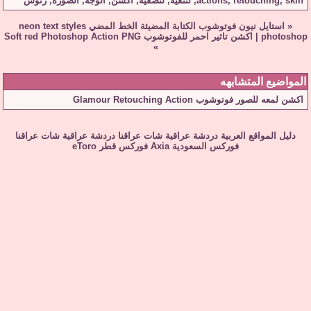
skin
,
retouching
,
actions
,
لتنقية
,
لتصفية
,
اكشن
,
الوجه
,
الصورة
,
رتوش
«
استايل نيون فوتوشوب الكتابة المضيئة الخط المضي neon text styles
photoshop
|
اكشن تاثير احمر للفوتوشوب Soft red Photoshop Action PNG
»
المواضيع المتشابهه
اكشن لمعه للصور فوتوشوب Glamour Retouching Action
دليل المواقع العربية
دردشة عراقية
شات عراقنا
دردشة عراقية
شات عراقنا
فوركس السعودية
Axia
فوركس قطر
eToro