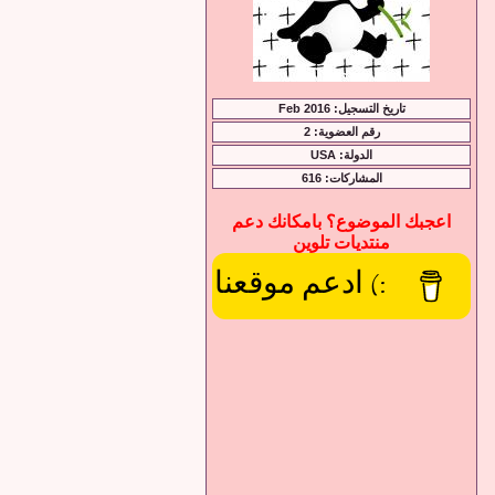
تاريخ التسجيل: Feb 2016
رقم العضوية: 2
الدولة: USA
المشاركات: 616
اعجبك الموضوع؟ بامكانك دعم
منتديات تلوين
:) ادعم موقعنا