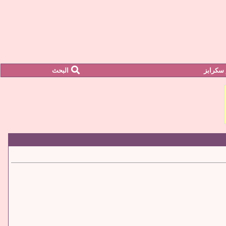
سكرابز
البحث