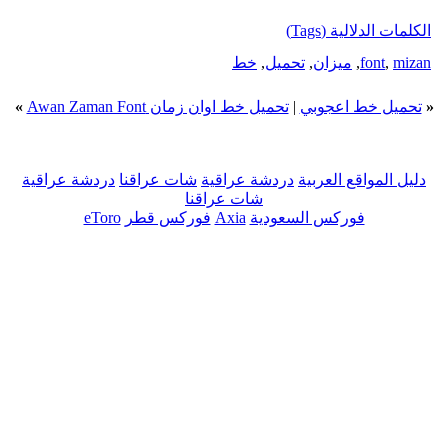
الكلمات الدلالية (Tags)
mizan
,
font
,
ميزان
,
تحميل
,
خط
«
تحميل خط اعجوبي
|
تحميل خط اوان زمان Awan Zaman Font
»
دليل المواقع العربية
دردشة عراقية
شات عراقنا
دردشة عراقية
شات عراقنا
فوركس السعودية
Axia
فوركس قطر
eToro