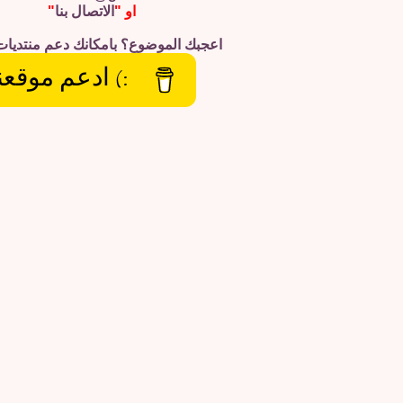
او "
الاتصال بنا
"
اعجبك الموضوع؟ بامكانك دعم منتديات
:) ادعم موقعن