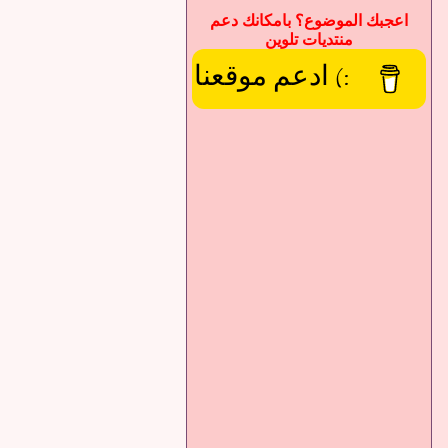
اعجبك الموضوع؟ بامكانك دعم
منتديات تلوين
:) ادعم موقعنا