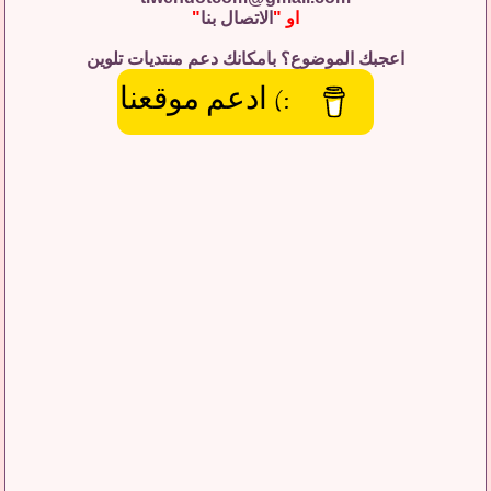
او "
الاتصال بنا
"
اعجبك الموضوع؟ بامكانك دعم منتديات تلوين
:) ادعم موقعنا