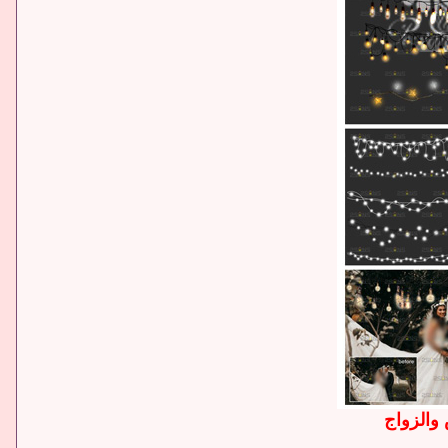
والزواج