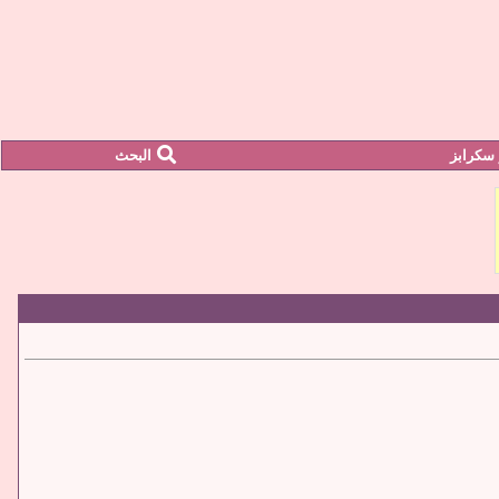
سكرابز
البحث