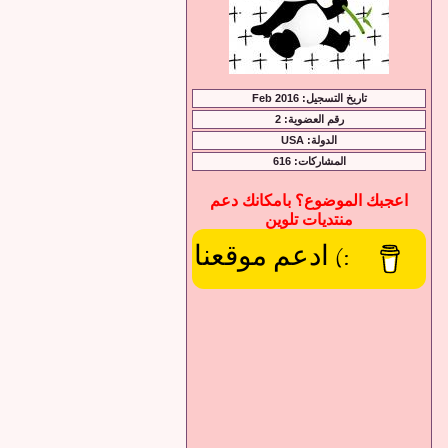
تاريخ التسجيل: Feb 2016
رقم العضوية: 2
الدولة: USA
المشاركات: 616
اعجبك الموضوع؟ بامكانك دعم
منتديات تلوين
:) ادعم موقعنا