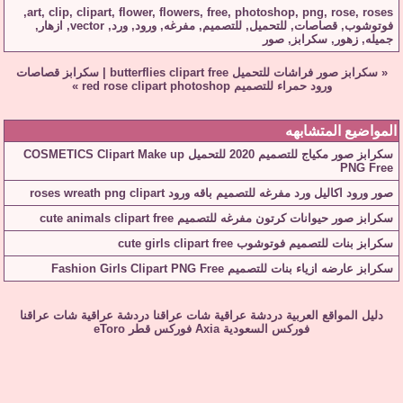
,
art
,
clip
,
clipart
,
flower
,
flowers
,
free
,
photoshop
,
png
,
rose
,
roses
فوتوشوب
,
قصاصات
,
للتحميل
,
للتصميم
,
مفرغه
,
ورود
,
ورد
,
vector
,
ازهار
,
جميله
,
زهور
,
سكرابز
,
صور
«
سكرابز صور فراشات للتحميل butterflies clipart free
|
سكرابز قصاصات
ورود حمراء للتصميم red rose clipart photoshop
»
المواضيع المتشابهه
سكرابز صور مكياج للتصميم 2020 للتحميل COSMETICS Clipart Make up
PNG Free
صور ورود اكاليل ورد مفرغه للتصميم باقه ورود roses wreath png clipart
سكرابز صور حيوانات كرتون مفرغه للتصميم cute animals clipart free
سكرابز بنات للتصميم فوتوشوب cute girls clipart free
سكرابز عارضه ازياء بنات للتصميم Fashion Girls Clipart PNG Free
دليل المواقع العربية
دردشة عراقية
شات عراقنا
دردشة عراقية
شات عراقنا
فوركس السعودية
Axia
فوركس قطر
eToro