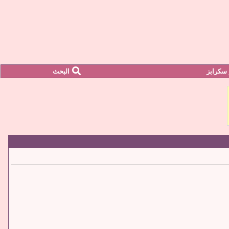
سكرابز
البحث