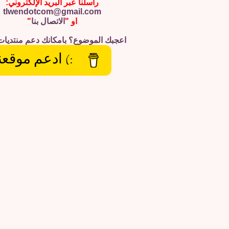
راسلنا عبر البريد الإلكتروني:
tlwendotcom@gmail.com
او "
الاتصال بنا
"
اعجبك الموضوع؟ بامكانك دعم منتديات
:) ادعم موقعن