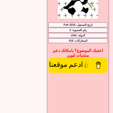
تاريخ التسجيل: Feb 2016
رقم العضوية: 2
الدولة: USA
المشاركات: 616
اعجبك الموضوع؟ بامكانك دعم
منتديات تلوين
:) ادعم موقعنا