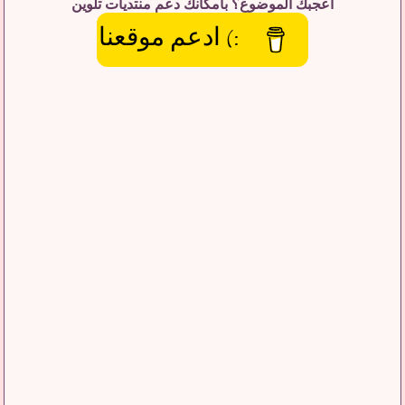
اعجبك الموضوع؟ بامكانك دعم منتديات تلوين
:) ادعم موقعنا