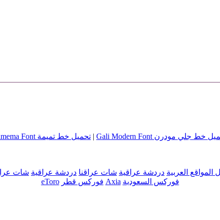
ل خط جلي مودرن Gali Modern Font
|
تحميل خط تميمة Tamema Font
ل المواقع العربية
دردشة عراقية
شات عراقنا
دردشة عراقية
شات عراق
فوركس السعودية
Axia
فوركس قطر
eToro