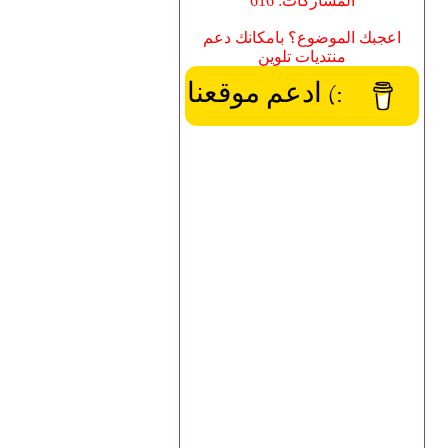
المشاركات: 616
اعجبك الموضوع؟ بامكانك دعم
منتديات تلوين
:) ادعم موقعنا