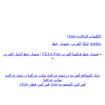
الكلمات الدلالية (Tags)
letellka
,
لتكا
,
العربي
,
تحميل
,
خط
«
تحميل خط فيكسا العربي VEXA Font
|
تحميل خط انامل العربي
»
دليل المواقع العربية
دردشة عراقية
شات عراقنا
دردشة عراقية
شات عراقنا
فوركس السعودية
Axia
فوركس قطر
eToro