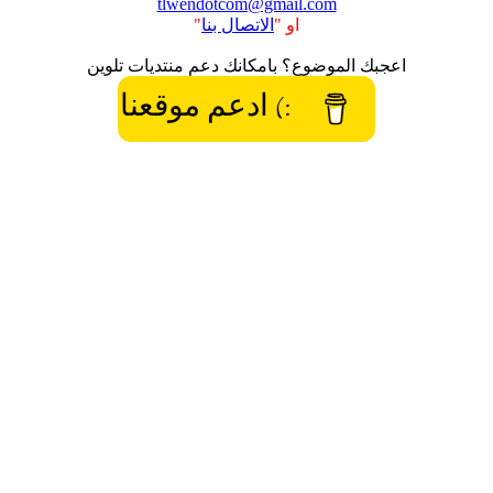
tlwendotcom@gmail.com
او "
الاتصال بنا
"
اعجبك الموضوع؟ بامكانك دعم منتديات تلوين
:) ادعم موقعنا