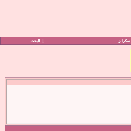
سكرابز
البحث