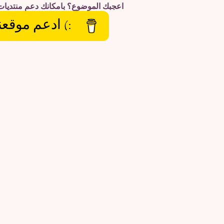
اعجبك الموضوع؟ بامكانك دعم منتديات
:) ادعم موقعن