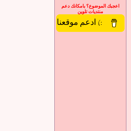
اعجبك الموضوع؟ بامكانك دعم
منتديات تلوين
:) ادعم موقعنا