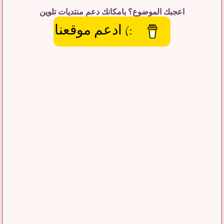
اعجبك الموضوع؟ بامكانك دعم منتديات تلوين
:) ادعم موقعنا