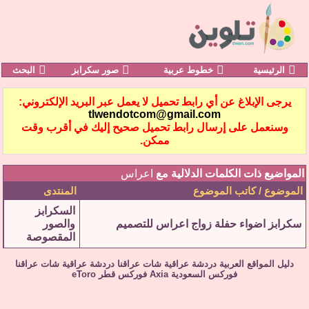
الرئيسية
خطوط عربية
صور سكرابز
البحث
يرجى الإبلاغ عن أي رابط تحميل لا يعمل عبر البريد الإلكتروني:
tlwendotcom@gmail.com
وسنعمل على إرسال رابط تحميل صحيح إليك في أقرب وقت
ممكن.
المواضيع ذات الكلمات الدلالية مع
اعراس
الموضوع / كاتب الموضوع
المنتدى
السكرابز
سكرابز اضواء حفلة زواج اعراس للتصميم
والصور
المقصوصة
دليل المواقع العربية
دردشة عراقية
شات عراقنا
دردشة عراقية
شات عراقنا
فوركس السعودية
Axia
فوركس قطر
eToro