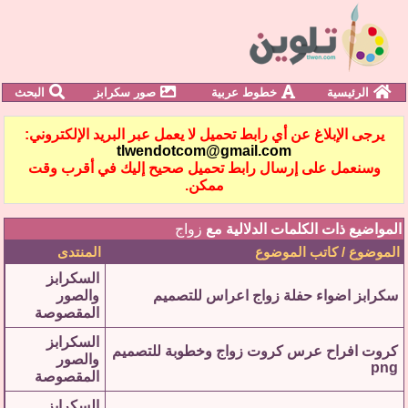
الرئيسية
خطوط عربية
صور سكرابز
البحث
يرجى الإبلاغ عن أي رابط تحميل لا يعمل عبر البريد الإلكتروني:
tlwendotcom@gmail.com
وسنعمل على إرسال رابط تحميل صحيح إليك في أقرب وقت
ممكن.
المواضيع ذات الكلمات الدلالية مع
زواج
الموضوع / كاتب الموضوع
المنتدى
السكرابز
سكرابز اضواء حفلة زواج اعراس للتصميم
والصور
المقصوصة
السكرابز
كروت افراح عرس كروت زواج وخطوبة للتصميم
والصور
png
المقصوصة
السكرابز