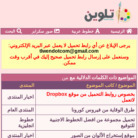
الرئيسية
خطوط عربية
صور سكرابز
البحث
يرجى الإبلاغ عن أي رابط تحميل لا يعمل عبر البريد الإلكتروني:
tlwendotcom@gmail.com
وسنعمل على إرسال رابط تحميل صحيح إليك في أقرب وقت
ممكن.
المواضيع ذات الكلمات الدلالية مع
من
الموضوع / كاتب الموضوع
المنتدى
بخصوص روابط التحميل من موقع Dropbox
اخبار المنتدى
لاتعمل
طرق الوقاية من فيروس كورونا
المنتدى العام
تحميل مجموعة من افضل الخطوط الاجنبية
خطوط
للتوقيع
انجليزية
موقع إستخراج الألوان من الصور
اخبار المنتدى