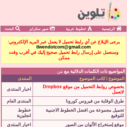
الرئيسية
خطوط عربية
صور سكرابز
البحث
يرجى الإبلاغ عن أي رابط تحميل لا يعمل عبر البريد الإلكتروني:
tlwendotcom@gmail.com
وسنعمل على إرسال رابط تحميل صحيح إليك في أقرب وقت
ممكن.
المواضيع ذات الكلمات الدلالية مع
من
الموضوع / كاتب الموضوع
المنتدى
بخصوص روابط التحميل من موقع Dropbox
اخبار المنتدى
لاتعمل
طرق الوقاية من فيروس كورونا
المنتدى العام
تحميل مجموعة من افضل الخطوط الاجنبية
خطوط
للتوقيع
انجليزية
موقع إستخراج الألوان من الصور
اخبار المنتدى