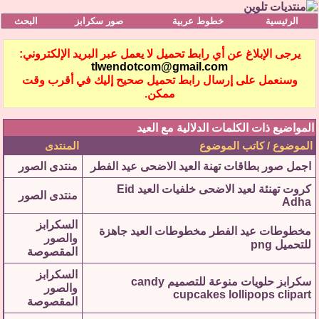
الرئيسية
خطوط عربية
صور سكرابز
البحث
يرجى الإبلاغ عن أي رابط تحميل لا يعمل عبر البريد الإلكتروني:
tlwendotcom@gmail.com
وسنعمل على إرسال رابط تحميل صحيح إليك في أقرب وقت
ممكن.
المواضيع ذات الكلمات الدلالية مع
العيد
الموضوع / كاتب الموضوع
المنتدى
اجمل صور بطاقات تهنة العيد الاضحى عيد الفطر
منتدى الصور
كروت تهنئة لعيد الاضحى خلفيات العيد Eid
منتدى الصور
Adha
السكرابز
مخطوطات عيد الفطر مخطوطات العيد جاهزة
والصور
للتحميل png
المقصوصة
السكرابز
سكرابز حلويات منوعة للتصميم candy
والصور
cupcakes lollipops clipart
المقصوصة