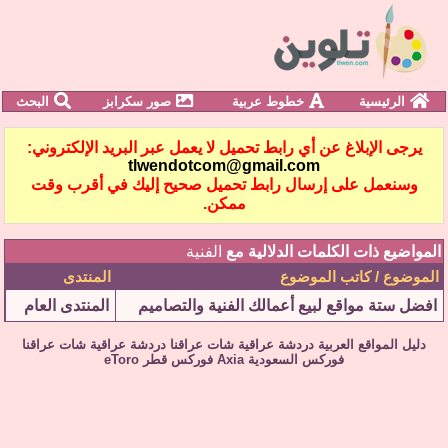
الرئيسية
خطوط عربية
صور سكرابز
البحث
يرجى الإبلاغ عن أي رابط تحميل لا يعمل عبر البريد الإلكتروني:
tlwendotcom@gmail.com
وسنعمل على إرسال رابط تحميل صحيح إليك في أقرب وقت
ممكن.
المواضيع ذات الكلمات الدلالية مع
الفنية
الموضوع / كاتب الموضوع
المنتدى
افضل ستة مواقع لبيع أعمالك الفنية والتصاميم
المنتدى العام
دليل المواقع العربية
دردشة عراقية
شات عراقنا
دردشة عراقية
شات عراقنا
فوركس السعودية
Axia
فوركس قطر
eToro