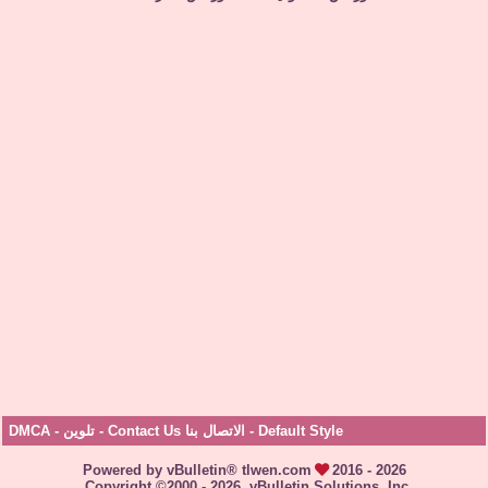
Default Style
-
الاتصال بنا Contact Us
-
تلوين
-
DMCA
Powered by vBulletin® tlwen.com
2016 - 2026
Copyright ©2000 - 2026, vBulletin Solutions, Inc.