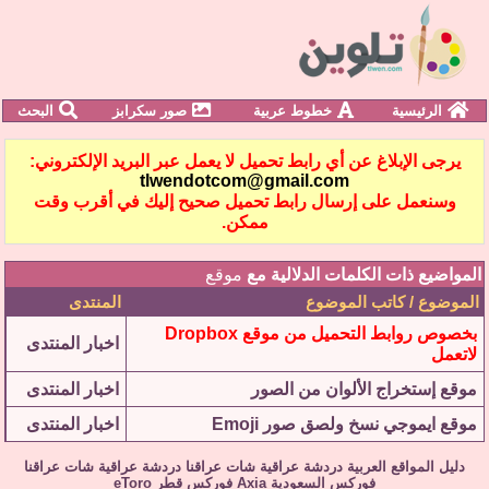
الرئيسية
خطوط عربية
صور سكرابز
البحث
يرجى الإبلاغ عن أي رابط تحميل لا يعمل عبر البريد الإلكتروني:
tlwendotcom@gmail.com
وسنعمل على إرسال رابط تحميل صحيح إليك في أقرب وقت
ممكن.
المواضيع ذات الكلمات الدلالية مع
موقع
الموضوع / كاتب الموضوع
المنتدى
بخصوص روابط التحميل من موقع Dropbox
اخبار المنتدى
لاتعمل
موقع إستخراج الألوان من الصور
اخبار المنتدى
موقع ايموجي نسخ ولصق صور Emoji
اخبار المنتدى
دليل المواقع العربية
دردشة عراقية
شات عراقنا
دردشة عراقية
شات عراقنا
فوركس السعودية
Axia
فوركس قطر
eToro