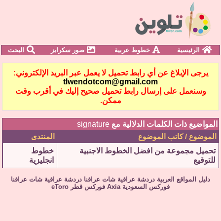
الرئيسية
خطوط عربية
صور سكرابز
البحث
يرجى الإبلاغ عن أي رابط تحميل لا يعمل عبر البريد الإلكتروني:
tlwendotcom@gmail.com
وسنعمل على إرسال رابط تحميل صحيح إليك في أقرب وقت
ممكن.
المواضيع ذات الكلمات الدلالية مع
signature
الموضوع / كاتب الموضوع
المنتدى
تحميل مجموعة من افضل الخطوط الاجنبية
خطوط
للتوقيع
انجليزية
دليل المواقع العربية
دردشة عراقية
شات عراقنا
دردشة عراقية
شات عراقنا
فوركس السعودية
Axia
فوركس قطر
eToro