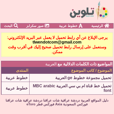
الرئيسية
خطوط عربية
صور سكرابز
البحث
يرجى الإبلاغ عن أي رابط تحميل لا يعمل عبر البريد الإلكتروني:
tlwendotcom@gmail.com
وسنعمل على إرسال رابط تحميل صحيح إليك في أقرب وقت
ممكن.
المواضيع ذات الكلمات الدلالية مع
العربية
الموضوع / كاتب الموضوع
المنتدى
تحميل مجموعة خطوط ge العربية
خطوط عربية
تحميل خط قناة ام بي سي العربية MBC arabic
خطوط عربية
font
دليل المواقع العربية
دردشة عراقية
شات عراقنا
دردشة عراقية
شات عراقنا
فوركس السعودية
Axia
فوركس قطر
eToro