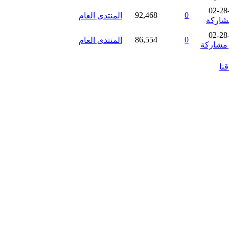
02-28
92,468
0
المنتدى العام
02-28
86,554
0
المنتدى العام
نا