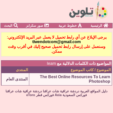
الرئيسية
خطوط عربية
صور سكرابز
البحث
يرجى الإبلاغ عن أي رابط تحميل لا يعمل عبر البريد الإلكتروني:
tlwendotcom@gmail.com
وسنعمل على إرسال رابط تحميل صحيح إليك في أقرب وقت
ممكن.
المواضيع ذات الكلمات الدلالية مع
learn
الموضوع / كاتب الموضوع
المنتدى
The Best Online Resources To Learn
المنتدى العام
Photoshop
دليل المواقع العربية
دردشة عراقية
شات عراقنا
دردشة عراقية
شات عراقنا
فوركس السعودية
Axia
فوركس قطر
eToro