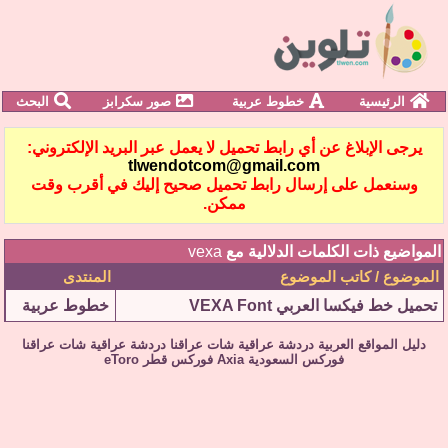
الرئيسية
خطوط عربية
صور سكرابز
البحث
يرجى الإبلاغ عن أي رابط تحميل لا يعمل عبر البريد الإلكتروني:
tlwendotcom@gmail.com
وسنعمل على إرسال رابط تحميل صحيح إليك في أقرب وقت
ممكن.
المواضيع ذات الكلمات الدلالية مع
vexa
الموضوع / كاتب الموضوع
المنتدى
تحميل خط فيكسا العربي VEXA Font
خطوط عربية
دليل المواقع العربية
دردشة عراقية
شات عراقنا
دردشة عراقية
شات عراقنا
فوركس السعودية
Axia
فوركس قطر
eToro