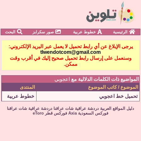
الرئيسية
خطوط عربية
صور سكرابز
البحث
يرجى الإبلاغ عن أي رابط تحميل لا يعمل عبر البريد الإلكتروني:
tlwendotcom@gmail.com
وسنعمل على إرسال رابط تحميل صحيح إليك في أقرب وقت
ممكن.
المواضيع ذات الكلمات الدلالية مع
اعجوبي
الموضوع / كاتب الموضوع
المنتدى
تحميل خط اعجوبي
خطوط عربية
دليل المواقع العربية
دردشة عراقية
شات عراقنا
دردشة عراقية
شات عراقنا
فوركس السعودية
Axia
فوركس قطر
eToro