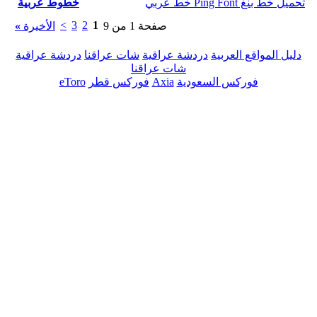
تحميل خط بنغ Ping Font خط عربي
خطوط عربية
>
3
2
1
صفحة 1 من 9
الأخيرة
»
دليل المواقع العربية
دردشة عراقية
شات عراقنا
دردشة عراقية
شات عراقنا
فوركس السعودية
Axia
فوركس قطر
eToro