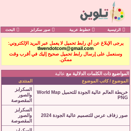
الرئيسية
خطوط عربية
صور سكرابز
البحث
يرجى الإبلاغ عن أي رابط تحميل لا يعمل عبر البريد الإلكتروني:
tlwendotcom@gmail.com
وسنعمل على إرسال رابط تحميل صحيح إليك في أقرب وقت
ممكن.
المواضيع ذات الكلمات الدلالية مع
عالية
الموضوع / كاتب الموضوع
المنتدى
السكرابز
خريطة العالم عالية الجودة للتحميل World Map
والصور
PNG
المقصوصة
السكرابز
صور زفاف عرس للتصميم عالية الجودة 2024
والصور
المقصوصة
السكرابز