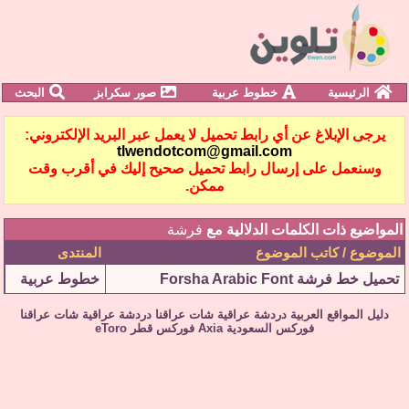
الرئيسية
خطوط عربية
صور سكرابز
البحث
يرجى الإبلاغ عن أي رابط تحميل لا يعمل عبر البريد الإلكتروني:
tlwendotcom@gmail.com
وسنعمل على إرسال رابط تحميل صحيح إليك في أقرب وقت
ممكن.
المواضيع ذات الكلمات الدلالية مع
فرشة
الموضوع / كاتب الموضوع
المنتدى
تحميل خط فرشة Forsha Arabic Font
خطوط عربية
دليل المواقع العربية
دردشة عراقية
شات عراقنا
دردشة عراقية
شات عراقنا
فوركس السعودية
Axia
فوركس قطر
eToro