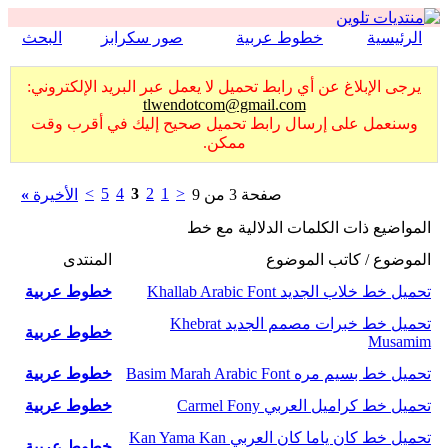
الرئيسية
خطوط عربية
صور سكرابز
البحث
يرجى الإبلاغ عن أي رابط تحميل لا يعمل عبر البريد الإلكتروني:
tlwendotcom@gmail.com
وسنعمل على إرسال رابط تحميل صحيح إليك في أقرب وقت
ممكن.
>
5
4
3
2
1
<
صفحة 3 من 9
الأخيرة
»
المواضيع ذات الكلمات الدلالية مع
خط
الموضوع / كاتب الموضوع
المنتدى
تحميل خط خلاب الجديد Khallab Arabic Font
خطوط عربية
تحميل خط خبرات مصمم الجديد Khebrat
خطوط عربية
Musamim
تحميل خط بسيم مره Basim Marah Arabic Font
خطوط عربية
تحميل خط كراميل العربي Carmel Fony
خطوط عربية
تحميل خط كان ياما كان العربي Kan Yama Kan
خطوط عربية